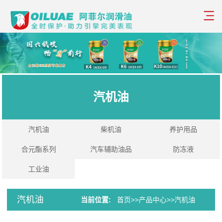
汽机油
汽机油
柴机油
养护用品
合元酯系列
汽车辅助油品
防冻液
工业油
汽机油
当前位置:
首页
>>
产品中心
>>
汽机油