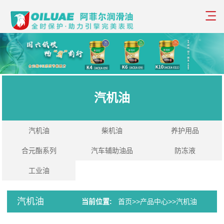
汽机油
汽机油
柴机油
养护用品
合元酯系列
汽车辅助油品
防冻液
工业油
汽机油
当前位置:
首页
>>
产品中心
>>
汽机油